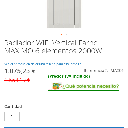
Radiador WIFI Vertical Farho
Saltar
al
MÁXIMO 6 elementos 2000W
comienzo
de
la
Sea el primero en dejar una reseña para este artículo
1.075,23 €
galería
Precio
Referencia
MAX06
de
especial
(Precios IVA Incluido)
1.654,19 €
imágenes
Cantidad