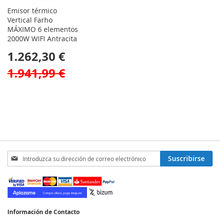
Emisor térmico
Vertical Farho
MÁXIMO 6 elementos
2000W WIFI Antracita
1.262,30 €
1.941,99 €
Inscríbase
Suscribirse
a
nuestro
boletín
de
noticias:
Información de Contacto