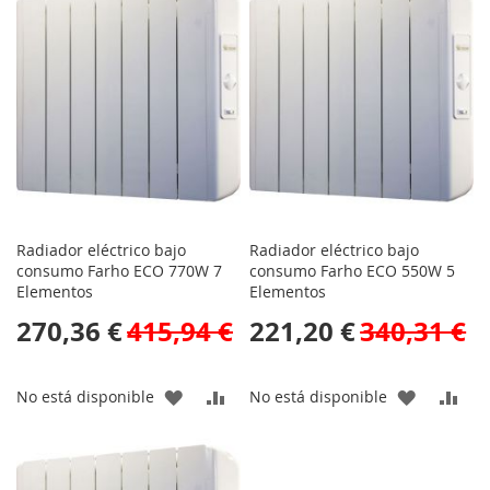
LA
COMPARAR
LA
CO
LISTA
LISTA
DE
DE
DESEOS
DESEOS
Radiador eléctrico bajo
Radiador eléctrico bajo
consumo Farho ECO 770W 7
consumo Farho ECO 550W 5
Elementos
Elementos
270,36 €
415,94 €
221,20 €
340,31 €
AÑADIR
AÑADIR
AÑADIR
AÑA
No está disponible
No está disponible
A
PARA
A
PAR
LA
COMPARAR
LA
CO