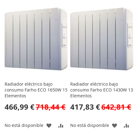
Radiador eléctrico bajo
Radiador eléctrico bajo
consumo Farho ECO 1650W 15
consumo Farho ECO 1430W 13
Elementos
Elementos
466,99 €
718,44 €
417,83 €
642,81 €
AÑADIR
AÑADIR
AÑADIR
AÑA
No está disponible
No está disponible
A
PARA
A
PAR