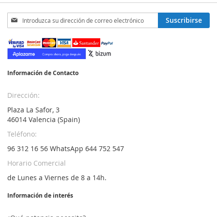
DE
Inscríbase
Suscribirse
a
DESEOS
nuestro
boletín
de
noticias:
Información de Contacto
Dirección:
Plaza La Safor, 3
46014 Valencia (Spain)
Teléfono:
96 312 16 56 WhatsApp 644 752 547
Horario Comercial
de Lunes a Viernes de 8 a 14h.
Información de interés