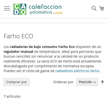
Ir
al
Busc
Mi
contenido
Farho ECO
Los
radiadores de bajo consumo Farho Eco
disponen de un
regulador manual
de temperatura. Ideal para personas que
buscan sencillez sin renunciar a la calidad de un producto
realmente eficiente. La serie ECO de Farho está actualmente
descatalogada por cumplimiento de normativa europea.
Puedes ver el resto de gama de
radiadores eléctricos farho
.
Fi
Ordenar por
Comprar por
Di
De
7
artículos