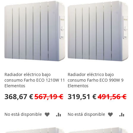
LA
COMPARAR
LA
CO
LISTA
LISTA
DE
DE
DESEOS
DESEOS
Radiador eléctrico bajo
Radiador eléctrico bajo
consumo Farho ECO 1210W 11
consumo Farho ECO 990W 9
Elementos
Elementos
368,67 €
567,19 €
319,51 €
491,56 €
AÑADIR
AÑADIR
AÑADIR
AÑA
No está disponible
No está disponible
A
PARA
A
PAR