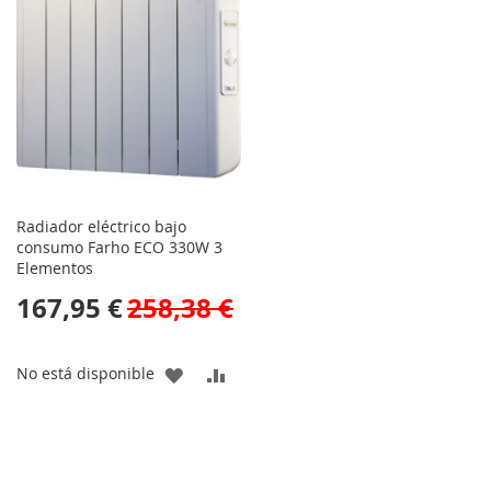
LISTA
LISTA
DE
DE
DESEOS
DESEOS
Radiador eléctrico bajo
consumo Farho ECO 330W 3
Elementos
167,95 €
258,38 €
AÑADIR
AÑADIR
No está disponible
A
PARA
LA
COMPARAR
LISTA