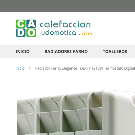
Ir
al
contenido
INICIO
RADIADORES FARHO
TOALLEROS
Inicio
Radiador Farho Elegance TDE-11 1210W Termostato Digital
Saltar
al
final
de
la
galería
de
imágenes