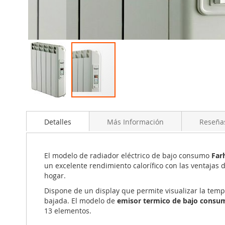
Saltar
al
Detalles
Más Información
Reseña
comienzo
de
la
galería
El modelo de radiador eléctrico de bajo consumo
Far
de
un excelente rendimiento calorífico con las ventajas 
imágenes
hogar.
Dispone de un display que permite visualizar la temp
bajada. El modelo de
emisor termico de bajo consu
13 elementos.