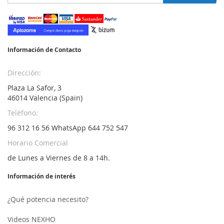
a
nuestro
boletín
de
noticias:
Información de Contacto
Dirección:
Plaza La Safor, 3
46014 Valencia (Spain)
Teléfono:
96 312 16 56 WhatsApp 644 752 547
Horario Comercial
de Lunes a Viernes de 8 a 14h.
Información de interés
¿Qué potencia necesito?
Videos NEXHO