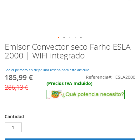
Emisor Convector seco Farho ESLA
Saltar
al
2000 | WIFI integrado
comienzo
de
la
Sea el primero en dejar una reseña para este artículo
185,99 €
galería
Precio
Referencia
ESLA2000
de
especial
(Precios IVA Incluido)
286,13 €
imágenes
Cantidad